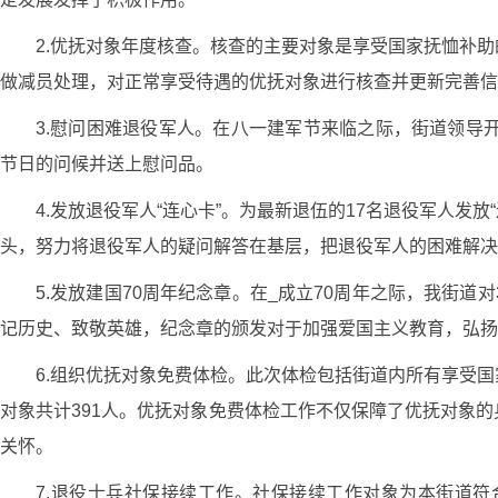
2.优抚对象年度核查。核查的主要对象是享受国家抚恤补
做减员处理，对正常享受待遇的优抚对象进行核查并更新完善信
3.慰问困难退役军人。在八一建军节来临之际，街道领导
节日的问候并送上慰问品。
4.发放退役军人“连心卡”。为最新退伍的17名退役军人发
头，努力将退役军人的疑问解答在基层，把退役军人的困难解决
5.发放建国70周年纪念章。在_成立70周年之际，我街
记历史、致敬英雄，纪念章的颁发对于加强爱国主义教育，弘扬
6.组织优抚对象免费体检。此次体检包括街道内所有享受
对象共计391人。优抚对象免费体检工作不仅保障了优抚对象
关怀。
7.退役士兵社保接续工作。社保接续工作对象为本街道符