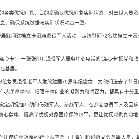
助的各类优抚对象，目的是确认优抚对象实际状态，对去世人员
息，确保系统数据与实际状况吻合一致。
开展慰问建档立卡困难退役军人活动，走访慰问72名建档立卡
放“连心卡”，一张张印有退役军人服务中心电话的“连心卡”把党和
在基层。
道对3位复员退役老军人发放建国70周年纪念章，为他们送去了节
伟大革命精神、增强干事创业的凝聚力和感召力，都具有十分重
国家定期抚恤补助的伤残军人、参战军人、在乡老复员军人及因
的身心健康，提高了优抚对象医疗保障水平，更让优抚对象真切
合社保接续政策的转业志愿兵（士官）和城镇义务兵等人员，其