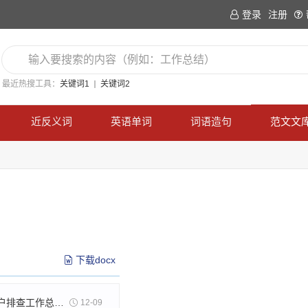
登录
注册
最近热搜工具：
关键词1
关键词2
近反义词
英语单词
词语造句
范文文
下载docx
社区燃气入户排查工作总结(30篇)
12-09