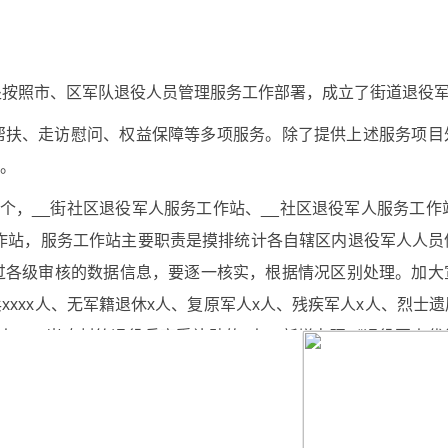
处按照市、区军队退役人员管理服务工作部署，成立了街道退役
帮扶、走访慰问、权益保障等多项服务。除了提供上述服务项目
。
个，__街社区退役军人服务工作站、__社区退役军人服务工作
工作站，服务工作站主要职责是摸排统计各自辖区内退役军人人
过各级审核的数据信息，要逐一核实，根据情况区别处理。加大
xxxx人、无军籍退休x人、复原军人x人、残疾军人x人、烈士遗
x人、xx岁农村籍退役兵享受补贴的x人、新增办理《退役军人优
退役军人服务站按上级要求为辖区管理信息采集完善的烈属、军属