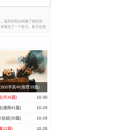
乡及××名城镇优抚对象参
上，猛烈的阳光刺痛了我的双
，却看见了一个影子。影子在我
抚恤金和定期定量生活补助
，他追随着一步。我摇摇头，它
葬费××万元。二是优抚对
好害怕。我看见这影子耸起肩
是低着。一种恐怖的感觉向我逼
信息××人，悬挂光荣牌×
人力,切实做好全县在乡老
响。四是移交安置和就业
专场，达成用工协议×人;
、问题分析、风险评估、
00字高中(推荐39篇)
成立退役军人服务中心，
共36篇)
10-30
)及村居(社区)两级退役
通用41篇)
10-29
象的标准，调整辖区工作力
结(30篇)
10-29
22篇)
10-28