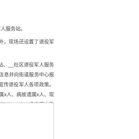
军人服务站。
外，现场还设置了退役军
站、__社区退役军人服务
员信息并向街道服务中心报
宣传退役军人各项政策。
属x人、病故遗属x人、现
待证》xx人。退役军人重
和退伍军人等家庭全部悬挂