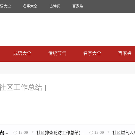
语大全
名字大全
古诗词
百家姓
成语大全
传统节气
名字大全
百家姓
 社区工作总结 ]
社区干部上年工作总结(共36篇)
社区排查随访工作总结(通用41篇)
12-09
12-09