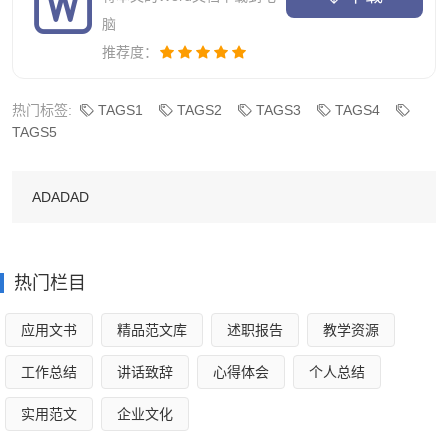
我认为以利润来考核企业，第一，他没有考虑到投入。比如
脑
说：a企业今年实现利润100万，b企业实现利润150万，你说
推荐度：
哪个企业好，但很多人会认为当然是b企业了。其实他们是
没有考虑到投入和产出。假如a企业投入10万，b企业投入
热门标签:
TAGS1
TAGS2
TAGS3
TAGS4
TAGS5
100万，你说那个企业好?其实这里面还要考虑财务风险，这
只是我个人对财务的一点认识。
ADADAD
新的工作岗位意味着新的起点、新的机遇、新的挑战，
我会再接再厉，认真对待每件事。其实工作不仅仅是工作，
更要学会做人，做事。你学会做人了，工作自然也会做好。
热门栏目
在今后的日子里，我会更加努力。
应用文书
精品范文库
述职报告
教学资源
财务会计实习的建设主要是为了提高我们的实际应用水
工作总结
讲话致辞
心得体会
个人总结
平。在实习过程中，通过做分录，填制凭证到制作账本来巩
固我们的技能。通过财务会计实习，使得我们系统地练习企
实用范文
企业文化
业会计核算的基本程序和具体方法，加强对所学专业理论知