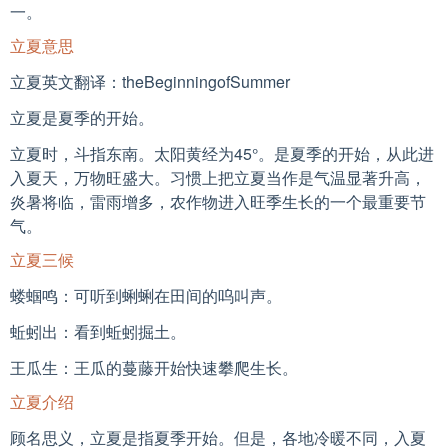
一。
立夏意思
立夏英文翻译：theBeginningofSummer
立夏是夏季的开始。
立夏时，斗指东南。太阳黄经为45°。是夏季的开始，从此进
入夏天，万物旺盛大。习惯上把立夏当作是气温显著升高，
炎暑将临，雷雨增多，农作物进入旺季生长的一个最重要节
气。
立夏三候
蝼蝈鸣：可听到蜊蜊在田间的呜叫声。
蚯蚓出：看到蚯蚓掘土。
王瓜生：王瓜的蔓藤开始快速攀爬生长。
立夏介绍
顾名思义，立夏是指夏季开始。但是，各地冷暖不同，入夏