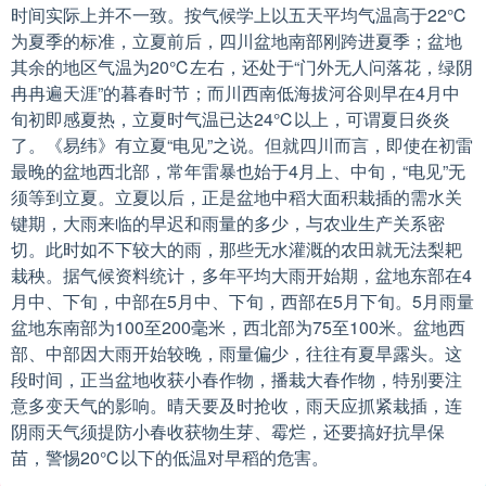
时间实际上并不一致。按气候学上以五天平均气温高于22℃
为夏季的标准，立夏前后，四川盆地南部刚跨进夏季；盆地
其余的地区气温为20℃左右，还处于“门外无人问落花，绿阴
冉冉遍天涯”的暮春时节；而川西南低海拔河谷则早在4月中
旬初即感夏热，立夏时气温已达24℃以上，可谓夏日炎炎
了。《易纬》有立夏“电见”之说。但就四川而言，即使在初雷
最晚的盆地西北部，常年雷暴也始于4月上、中旬，“电见”无
须等到立夏。立夏以后，正是盆地中稻大面积栽插的需水关
键期，大雨来临的早迟和雨量的多少，与农业生产关系密
切。此时如不下较大的雨，那些无水灌溉的农田就无法梨耙
栽秧。据气候资料统计，多年平均大雨开始期，盆地东部在4
月中、下旬，中部在5月中、下旬，西部在5月下旬。5月雨量
盆地东南部为100至200毫米，西北部为75至100米。盆地西
部、中部因大雨开始较晚，雨量偏少，往往有夏旱露头。这
段时间，正当盆地收获小春作物，播栽大春作物，特别要注
意多变天气的影响。晴天要及时抢收，雨天应抓紧栽插，连
阴雨天气须提防小春收获物生芽、霉烂，还要搞好抗旱保
苗，警惕20℃以下的低温对早稻的危害。