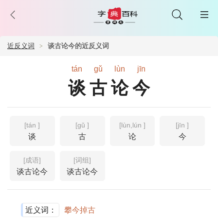
近反义词
谈古论今的近反义词
tán
gǔ
lùn
jīn
谈古论今
[tán ]
[gǔ ]
[lùn,lún ]
[jīn ]
谈
古
论
今
[成语]
[词组]
谈古论今
谈古论今
近义词：
攀今掉古