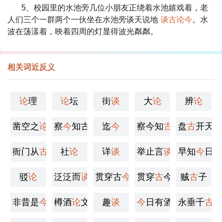
5、校园里的水池旁几位小朋友正绕着水池嬉戏着，老
人们三个一群两个一伙坐在水池旁谈天说地
谈古论今
。水
波在荡漾着，映着四周的灯显得波光粼粼。
相关词近反义
论
理
论
坛
街
谈
大
论
辨
论
凿空之
论
察
今
知古
迄
今
察今知
古
盘
古
开天
衙门从
古
向南开
社
论
详
谈
举止言
谈
早知
今
日
驳
论
泛泛而
谈
贯穿古
今
贯穿
古
今
贼
古
子
非昔是
今
樽酒
论
文
趣
谈
今
日有酒
今
永垂千
日醉
古