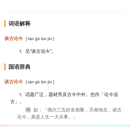
词语解释
谈古论今
[ tán gǔ lùn jīn ]
⒈ 见“谈古说今”。
国语辞典
谈古论今
[ tán gǔ lùn jīn ]
⒈ 话题广泛，题材旁及古今中外。也作「论今说
古」。
例
如：「偶尔三五好友相聚，天南地北，谈古
论今，真是人生一大乐事。」