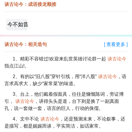
谈古论今：成语接龙顺接
今不如昔
谈古论今：相关造句
[ 查看更多 ]
1、精彩不容错过!欢迎来乱世英雄讨论群一起
谈古论今
指点江山!。
2、有的以“旧八股”穿针引线，用“洋八股”
谈古论今
，语
言求高求大，缺少“家常菜”的味道。
3、台上，他们戴着假面具，往往是慷慨陈词，旁证博
引，
谈古论今
，讲得头头是道，台下则是换了一副真面
孔，说一套做一套，语言的巨人，行动的侏儒。
4、文中不论
谈古论今
，还是预测未来，不论叙事，还
是描写，都是娓娓而谈，平实简洁，如话家常。