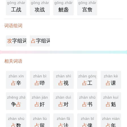
gōng zhàn
gōng zhàn
gōng zhǎn
gōng zhān
工战
攻战
觥盏
宫詹
词语组词
攻
字组词
占
字组词
相关词语
zhàn xīn
zhàn bì
zhàn shì
zhàn gōng
zhān kè
占
辛
占
哔
占
视
占
工
占
课
zhēng zhàn
zhàn jiān
zhàn duì
zhàn shū
zhàn kuí
争
占
占
奸
占
对
占
书
占
魁
zhàn shù
zhàn liú
zhàn fǎ
zhàn bǐ
zhàn nián
占
数
占
留
占
法
占
俾
占
年