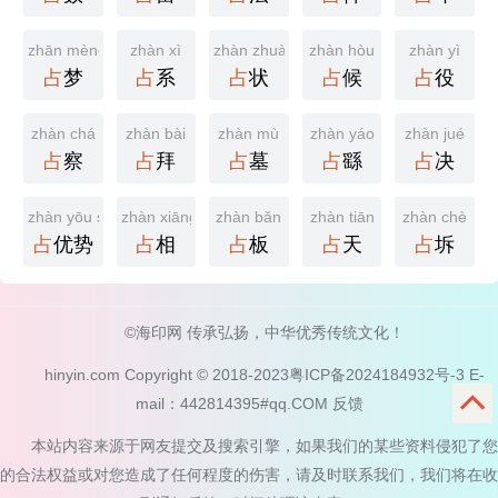
zhān mèng
zhàn xì
zhàn zhuàng
zhàn hòu
zhàn yì
占
梦
占
系
占
状
占
候
占
役
zhàn chá
zhàn bài
zhàn mù
zhàn yáo
zhàn jué
占
察
占
拜
占
墓
占
繇
占
决
zhàn yōu shì
zhàn xiāng
zhàn bǎn
zhàn tiān
zhàn chè
占
优势
占
相
占
板
占
天
占
坼
©海印网 传承弘扬，中华优秀传统文化！
hinyin.com Copyright © 2018-2023
粤ICP备2024184932号-3
E-
mail：442814395#qq.COM
反馈
本站内容来源于网友提交及搜索引擎，如果我们的某些资料侵犯了您
的合法权益或对您造成了任何程度的伤害，请及时联系我们，我们将在收