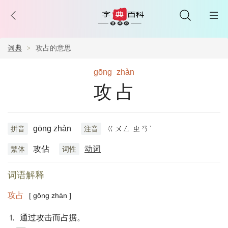
词典
攻占的意思
gōng
zhàn
攻占
gōng zhàn
ㄍㄨㄥ ㄓㄢˋ
拼音
注音
攻佔
动词
繁体
词性
词语解释
攻占
[ gōng zhàn ]
⒈ 通过攻击而占据。