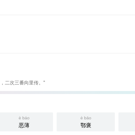
，二次三番向里传。”
è báo
è bāo
恶薄
鄂褒