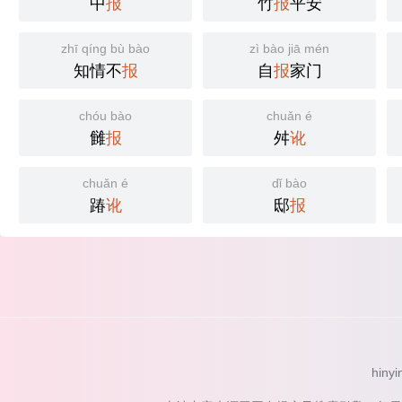
中
报
竹
报
平安
zhī qíng bù bào
zì bào jiā mén
知情不
报
自
报
家门
chóu bào
chuǎn é
雠
报
舛
讹
chuǎn é
dǐ bào
踳
讹
邸
报
hinyi