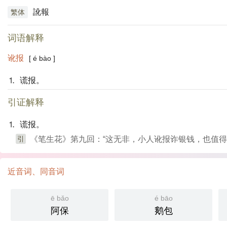
訛報
繁体
词语解释
讹报
[ é bào ]
⒈ 谎报。
引证解释
⒈ 谎报。
引
《笔生花》第九回：“这无非，小人讹报诈银钱，也值得
近音词、同音词
ē bǎo
é bāo
阿保
鹅包