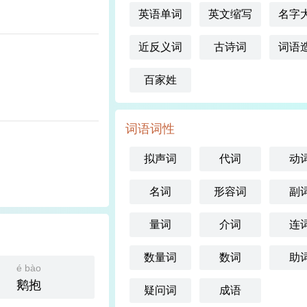
英语单词
英文缩写
名字
近反义词
古诗词
词语
百家姓
词语词性
拟声词
代词
动
名词
形容词
副
量词
介词
连
数量词
数词
助
é bào
鹅抱
疑问词
成语