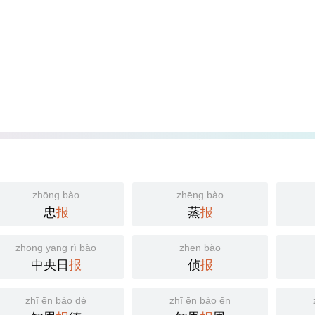
zhōng bào
zhēng bào
忠
报
蒸
报
zhōng yāng rì bào
zhēn bào
中央日
报
侦
报
zhī ēn bào dé
zhī ēn bào ēn