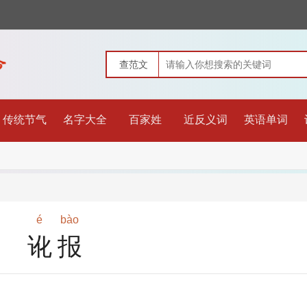
传统节气
名字大全
百家姓
近反义词
英语单词
é
bào
讹报