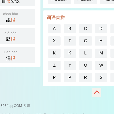
自
报
公议
chān bào
词语首拼
觇
报
A
B
C
D
dié bào
牒
报
X
F
G
H
juān bào
K
K
L
M
涓
报
Z
Y
O
W
P
P
R
S
4395#qq.COM
反馈