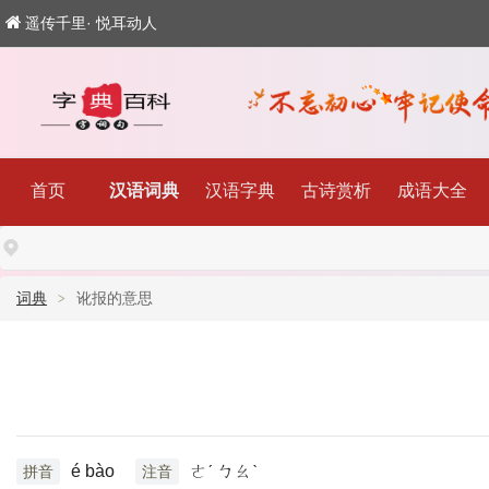
遥传千里· 悦耳动人
首页
汉语词典
汉语字典
古诗赏析
成语大全
词典
讹报的意思
é bào
ㄜˊ ㄅㄠˋ
拼音
注音