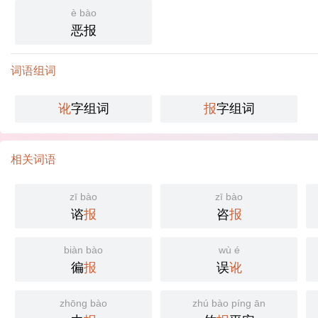
è bào
恶报
词语组词
讹
字组词
报
字组词
相关词语
zī bào
zī bào
谘
报
咨
报
biàn bào
wù é
徧
报
误
讹
zhōng bào
zhú bào píng ān