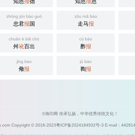
知恩
报
德
知恩
报
恩
zhōng jūn bào guó
zǒu mǎ bào
忠君
报
国
走马
报
chuǎn é bǎi chū
cù bào
舛
讹
百出
酢
报
jǐng bào
jū bào
儆
报
鞫
报
©海印网 传承弘扬，中华优秀传统文化！
n.com Copyright © 2018-2023
粤ICP备2024184932号-3
E-mail：44281