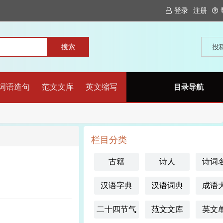
登录
注册
投
词语造句
范文文库
英文缩写
目录导航
栏目分类
古籍
诗人
诗词
汉语字典
汉语词典
成语
二十四节气
范文文库
英文