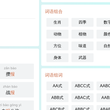
词语组合
生肖
四季
数
动物
植物
颜
方位
味道
自
身体
武器
zǎn bào
攒
报
词语组词
AA式
ABCC式
AAB
zhàn bào
战
报
ABB式
ABAC式
AA
zì bào gōng yì
ABCB式
ABBC式
ABA