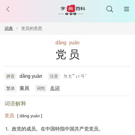
词典
党员的意思
dǎng
yuán
党员
dǎng yuán
ㄉㄤˇ ㄩㄢˊ
拼音
注音
黨員
名词
繁体
词性
词语解释
党员
[ dǎng yuán ]
⒈ 政党的成员。在中国特指中国共产党党员。