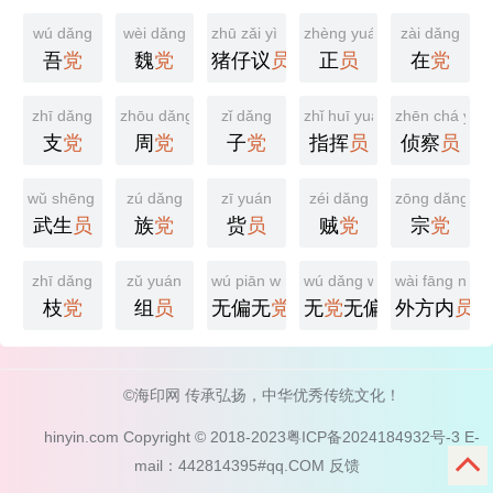
wú dǎng
wèi dǎng
zhū zǎi yì yuán
zhèng yuán
zài dǎng
吾
党
魏
党
猪仔议
员
正
员
在
党
zhī dǎng
zhōu dǎng
zǐ dǎng
zhǐ huī yuán
zhēn chá yuá
支
党
周
党
子
党
指挥
员
侦察
员
wǔ shēng yuán
zú dǎng
zī yuán
zéi dǎng
zōng dǎng
武生
员
族
党
赀
员
贼
党
宗
党
zhī dǎng
zǔ yuán
wú piān wú dǎng
wú dǎng wú piān
wài fāng nèi 
枝
党
组
员
无偏无
党
无
党
无偏
外方内
员
©海印网 传承弘扬，中华优秀传统文化！
hinyin.com Copyright © 2018-2023
粤ICP备2024184932号-3
E-
mail：442814395#qq.COM
反馈