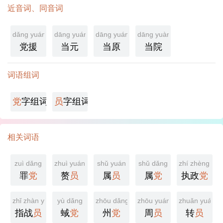
近音词、同音词
dǎng yuán
dāng yuán
dāng yuán
dāng yuàn
党援
当元
当原
当院
词语组词
党
字组词
员
字组词
相关词语
zuì dǎng
zhuì yuán
shǔ yuán
shǔ dǎng
zhí zhèng dǎ
罪
党
赘
员
属
员
属
党
执政
党
zhǐ zhàn yuán
yù dǎng
zhōu dǎng
zhōu yuán
zhuǎn yuán
指战
员
蜮
党
州
党
周
员
转
员