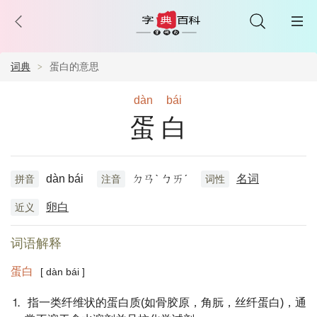
词典
蛋白的意思
dàn
bái
蛋白
dàn bái
ㄉㄢˋ ㄅㄞˊ
名词
拼音
注音
词性
卵白
近义
词语解释
蛋白
[ dàn bái ]
⒈ 指一类纤维状的蛋白质(如骨胶原，角朊，丝纤蛋白)，通