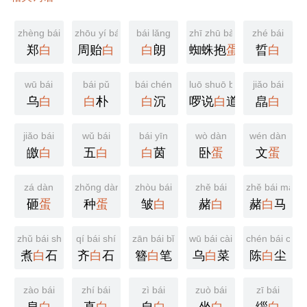
zhèng bái
zhōu yí bái
bái lǎng
zhī zhū bào dàn
zhé bái
郑
白
周贻
白
白
朗
蜘蛛抱
蛋
晢
白
wū bái
bái pǔ
bái chén
luō shuō bái dào
jiǎo bái
乌
白
白
朴
白
沉
啰说
白
道
皛
白
jiǎo bái
wǔ bái
bái yīn
wò dàn
wén dàn
皦
白
五
白
白
茵
卧
蛋
文
蛋
zá dàn
zhǒng dàn
zhòu bái
zhě bái
zhě bái mǎ
砸
蛋
种
蛋
皱
白
赭
白
赭
白
马
zhǔ bái shí
qí bái shí
zān bái bǐ
wū bái cài
chén bái ché
煮
白
石
齐
白
石
簪
白
笔
乌
白
菜
陈
白
尘
zào bái
zhí bái
zì bái
zuò bái
zī bái