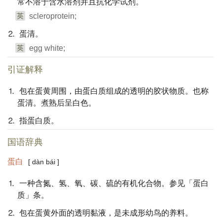
常不溶于含水溶剂并且抗化学试剂。
英
scleroprotein;
⒉ 蛋清。
英
egg white;
引证解释
⒈ 包在蛋黄周围，由蛋白质组成的透明的胶状物质。也称
蛋清。煮熟后呈白色。
⒉ 指蛋白质。
国语辞典
蛋白
[ dàn bái ]
⒈ 一种含氮、氢、氧、碳、硫的有机化合物。参见「蛋白
质」条。
⒉ 包在蛋黄外面的透明黏液，是未成形幼鸟的养料。