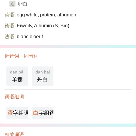
近
卵白
英语
egg white, protein, albumen
德语
Eiweiß, Albumin (S, Bio)​
法语
blanc d'oeuf
近音词、同音词
dān bǎi
dān bái
单摆
丹白
词语组词
蛋
字组词
白
字组词
相关词语