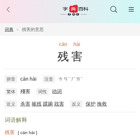
词典
残害的意思
cán
hài
残害
cán hài
ㄘㄢˊ ㄏㄞˋ
拼音
注音
殘害
动词
繁体
词性
杀害
摧残
蹂躏
戕害
保护
挽救
近义
反义
词语解释
残害
[ cán hài ]