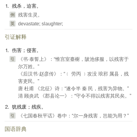
⒈ 残杀，迫害。
例
残害生灵。
英
devastate; slaughter;
引证解释
⒈ 伤害；侵害。
引
《书·泰誓上》：“惟宫室臺榭，陂池侈服，以残害于
尔万姓。”
《后汉书·赵彦传》：“﹝ 劳丙 ﹞攻没 琅邪 属县，残
害吏民。”
唐 杜甫 《北征》诗：“遂令半 秦 民，残害为异物。”
清 顾炎武 《郡县论一》：“守令不得以残害其民矣。”
⒉ 犹残废；残疾。
引
《七国春秋平话》卷中：“尔一身残害，岂能为用？”
国语辞典