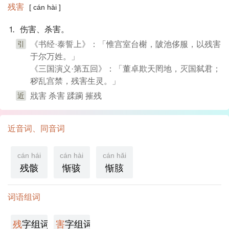
残害
[ cán hài ]
⒈ 伤害、杀害。
引
《书经·泰誓上》：「惟宫室台榭，陂池侈服，以残害
于尔万姓。」
《三国演义·第五回》：「董卓欺天罔地，灭国弑君；
秽乱宫禁，残害生灵。」
近
戕害 杀害 蹂躏 摧残
近音词、同音词
cán hái
cán hài
cán hǎi
残骸
惭骇
惭胲
词语组词
残
字组词
害
字组词