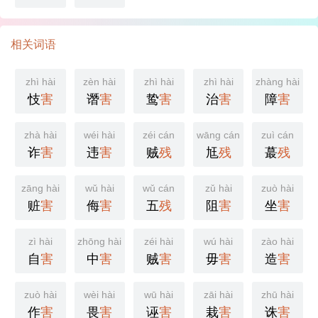
相关词语
zhì hài
zèn hài
zhì hài
zhì hài
zhàng hài
忮
害
谮
害
鸷
害
治
害
障
害
zhà hài
wéi hài
zéi cán
wāng cán
zuì cán
诈
害
违
害
贼
残
尪
残
蕞
残
zāng hài
wǔ hài
wǔ cán
zǔ hài
zuò hài
赃
害
侮
害
五
残
阻
害
坐
害
zì hài
zhōng hài
zéi hài
wú hài
zào hài
自
害
中
害
贼
害
毋
害
造
害
zuò hài
wèi hài
wū hài
zāi hài
zhū hài
作
害
畏
害
诬
害
栽
害
诛
害