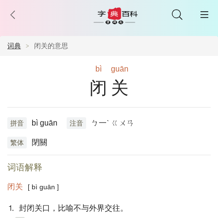
词典
闭关的意思
bì
guān
闭关
bì guān
ㄅ一ˋ ㄍㄨㄢ
拼音
注音
閉關
繁体
词语解释
闭关
[ bì guān ]
⒈ 封闭关口，比喻不与外界交往。