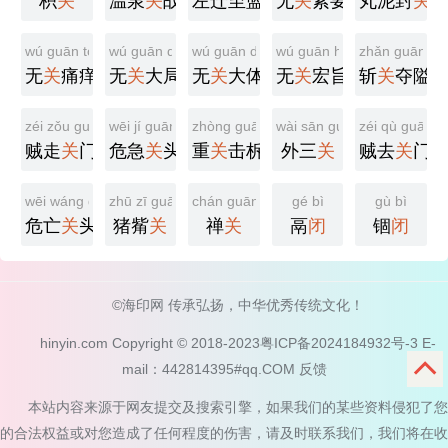
枳
关
温泉
关
战役
左迁至蓝
关
无
示侄孙湘
关
紧要
丸泥封
关
wú guān tòng yǎng
wú guān dà jú
wú guān dà tǐ
wú guān hóng zhǐ
zhǎn guān du
无
关
痛痒
无
关
大局
无
关
大体
无
关
宏旨
斩
关
夺隘
zéi zǒu guān mén
wēi jí guān tóu
zhòng guān jī tuò
wài sān guān
zéi qù guān 
贼走
关
门
危急
关
头
重
关
击柝
外三
关
贼去
关
门
wēi wáng guān tóu
zhū zī guān
chán guān
gé bì
gù bì
危亡
关
头
猪觜
关
禅
关
鬲
闭
锢
闭
©海印网 传承弘扬，中华优秀传统文化！
hinyin.com Copyright © 2018-2023
粤ICP备2024184932号-3
E-
mail：442814395#qq.COM
反馈
本站内容来源于网友提交及搜索引擎，如果我们的某些资料侵犯了您
的合法权益或对您造成了任何程度的伤害，请及时联系我们，我们将在收