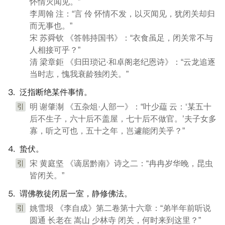
怀情灭闻见。”
李周翰 注：“言 伶 怀情不发，以灭闻见，犹闭关却归
而无事也。”
宋 苏舜钦 《答韩持国书》：“衣食虽足，闭关常不与
人相接可乎？”
清 梁章鉅 《归田琐记·和卓阁老纪恩诗》：“云龙追逐
当时志，愧我衰龄独闭关。”
⒊ 泛指断绝某件事情。
引
明 谢肇淛 《五杂俎·人部一》：“叶少藴 云：‘某五十
后不生子，六十后不盖屋，七十后不做官。’夫子女多
寡，听之可也，五十之年，岂遽能闭关乎？”
⒋ 蛰伏。
引
宋 黄庭坚 《谪居黔南》诗之二：“冉冉岁华晚，昆虫
皆闭关。”
⒌ 谓佛教徒闭居一室，静修佛法。
引
姚雪垠 《李自成》第二卷第十六章：“弟半年前听说
圆通 长老在 嵩山 少林寺 闭关，何时来到这里？”