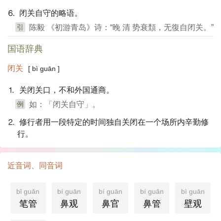
⒍ 闭关自守的略语。
引
陈毅 《初游青岛》诗：“晚 清 势衰頽，无復自闭关。”
国语辞典
闭关
[ bì guān ]
⒈ 关闭关口，不和外国通商。
例
如：「闭关自守」。
⒉ 修行者用一段特定的时间独自关闭在一个场所内辛勤修
行。
近音词、同音词
bǐ guǎn
bí guān
bí guān
bí guǎn
bì guān
笔管
鼻观
鼻官
鼻管
壁观