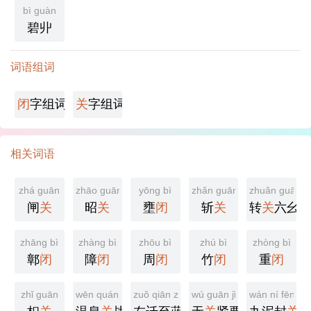
bì guàn
碧丱
词语组词
闭
字组词
关
字组词
相关词语
zhá guān
zhāo guān
yōng bì
zhǎn guān
zhuǎn guān li
闸
关
昭
关
壅
闭
斩
关
转
关
六幺
zhāng bì
zhàng bì
zhōu bì
zhú bì
zhòng bì
鄣
闭
障
闭
周
闭
竹
闭
重
闭
zhǐ guān
wēn quán guān zhàn yì
zuǒ qiān zhì lán guān shì zhí sūn xiāng
wú guān jǐn yào
wán ní fēng 