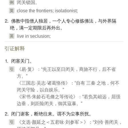
例
闭关锁国。
英
close the frontiers; isolationist;
⒉ 佛教中指僧人独居，一个人专心修炼佛法，与外界隔
绝，满一定期限后再外出。
英
live in seclusion;
引证解释
⒈ 闭塞关门。
引
《易·复》：“先王以至日闭关，商旅不行，后不省
方。”
《三国志·吴志·诸葛恪传》：“自有 三秦 之地，何不
闭关守险，以自娱乐。”
《宋书·朱龄石毛脩之等传论》：“若负其岨远，屈强
边垂，则距险闭关，御其寇暴。”
⒉ 闭门谢客，断绝往来。谓不为尘事所扰。
引
《文选·颜延之＜五君咏·刘参军＞》：“刘伶 善闭关，