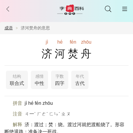
成语
济河焚舟的意思
jì
hé
fén
zhōu
济河焚舟
结构
感情
字数
年代
联合式
中性
四字
古代
拼音
jì hé fén zhōu
注音
ㄐ一ˋ ㄏㄜˊ ㄈㄣˊ ㄓㄡ
解释
济：渡过；焚：烧。渡过河就把渡船烧了。形容
断绝退路；准备决一死战。