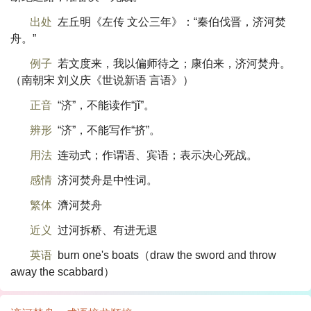
出处
左丘明《左传 文公三年》：“秦伯伐晋，济河焚
舟。”
例子
若文度来，我以偏师待之；康伯来，济河焚舟。
（南朝宋 刘义庆《世说新语 言语》）
正音
“济”，不能读作“jǐ”。
辨形
“济”，不能写作“挤”。
用法
连动式；作谓语、宾语；表示决心死战。
感情
济河焚舟是中性词。
繁体
濟河焚舟
近义
过河拆桥、有进无退
英语
burn one's boats（draw the sword and throw
away the scabbard）