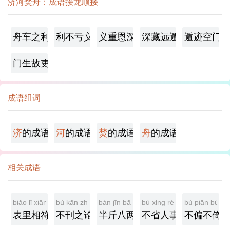
济河焚舟：成语接龙顺接
舟车之利
利不亏义
义重恩深
深藏远遁
遁迹空门
门生故吏
成语组词
济
的成语
河
的成语
焚
的成语
舟
的成语
相关成语
biǎo lǐ xiāng fú
bù kān zhī lùn
bàn jīn bā liǎng
bù xǐng rén shì
bù piān bù yǐ
表里相符
不刊之论
半斤八两
不省人事
不偏不倚