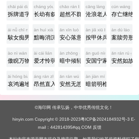
chāi pái dào zì
cháng yòu yǒu xù
chāo rán bù qún
cāng làng lǎo rén
cún wáng jì j
拆牌道字
长幼有叙
超然不群
沧浪老人
存亡继绝
ái nǚ chī nán
àn huì xiāo chén
ān xīn luò yì
àn jiǎ xiū bīng
àn dú láo xín
騃女痴男
黯晦消沉
安心落意
按甲休兵
案牍劳形
ào nì wàn wù
ài cái lián ruò
àn zhōng qīng yà
ān guó níng jiā
ān rán rú gù
傲睨万物
爱才怜弱
暗中倾轧
安国宁家
安然如故
āi hóng biàn dì
áng rán zhí rù
ān rán wú yàng
àn jiàn míng qiāng
哀鸿遍地
昂然直入
安然无恙
暗箭明枪
©海印网 传承弘扬，中华优秀传统文化！
hinyin.com Copyright © 2018-2023
粤ICP备2024184932号-3
E-
mail：442814395#qq.COM
反馈