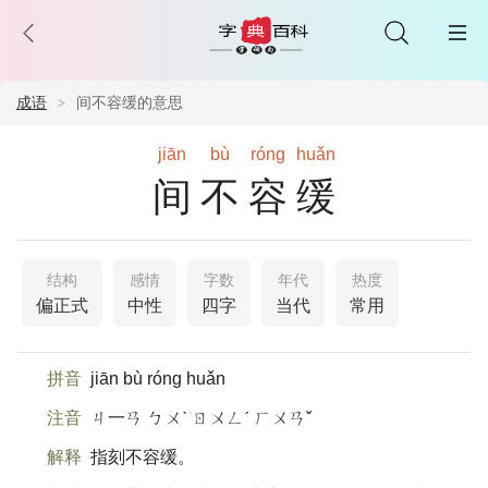
成语
间不容缓的意思
jiān
bù
róng
huǎn
间不容缓
结构
感情
字数
年代
热度
偏正式
中性
四字
当代
常用
拼音
jiān bù róng huǎn
注音
ㄐ一ㄢ ㄅㄨˋ ㄖㄨㄥˊ ㄏㄨㄢˇ
解释
指刻不容缓。