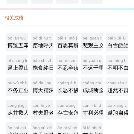
相关成语
bó lǎn wǔ chē
bó dì hū tiān
bǎi sī mò jiě
bēi guān zhǔ yì
bái xuě ái ái
博览五车
踣地呼天
百思莫解
悲观主义
白雪皑皑
bī shàng liáng shān
bǎo shí zhōng rì
bù rěn zú dú
bù yuǎn qiān lǐ
bù míng bù bá
逼上梁山
饱食终日
不忍卒读
不远千里
不明不白
bù wù zhèng yè
bó dà jīng shēn
cháng è bù quān
chéng chéng duàn jīn
chāo rán bù 
不务正业
博大精深
长恶不悛
成城断金
超然不群
cóng jǐng jiù rén
cūn fū yě lǎo
cún wáng ān wēi
cùn lì bì dé
áo xiáng zì d
从井救人
村夫野老
存亡安危
寸利必得
遨翔自得
àn shì qiú wù
àng yú xiāng qiāo
ào nì yī shì
ài fà shuāi róng