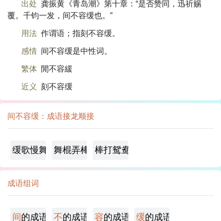
出处
龚振黄《青岛潮》第十章：“是否赞同，迅祈赐
覆。千钧一发，间不容缓也。”
用法
作谓语；指刻不容缓。
感情
间不容缓是中性词。
繁体
閒不容緩
近义
刻不容缓
间不容缓：成语接龙顺接
缓歌慢舞
舞棍弄棒
棒打鸳鸯
成语组词
间
的成语
不
的成语
容
的成语
缓
的成语