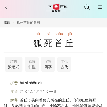
成语
狐死首丘的意思
hú
sǐ
shǒu
qiū
狐死首丘
结构
感情
字数
年代
紧缩式
中性
四字
古代
拼音
hú sǐ shǒu qiū
注音
ㄏㄨˊ ㄙˇ ㄕㄡˇ ㄑ一ㄡ
解释
首丘：头向着狐穴所在的土丘。传说狐狸将死
时，头必朝向出生的山丘。比喻不忘本。也比喻暮年思念故