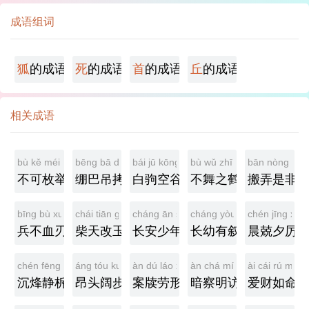
成语组词
狐
的成语
死
的成语
首
的成语
丘
的成语
相关成语
bù kě méi jǔ
bēng bā diào kǎo
bái jū kōng gǔ
bù wǔ zhī hè
bān nòng shì 
不可枚举
绷巴吊拷
白驹空谷
不舞之鹤
搬弄是非
bīng bù xuè rèn
chái tiān gǎi yù
cháng ān shào nián
cháng yòu yǒu xù
chén jīng xī lì
兵不血刃
柴天改玉
长安少年
长幼有叙
晨兢夕厉
chén fēng jìng tuò
áng tóu kuò bù
àn dú láo xíng
àn chá míng fǎng
ài cái rú mìng
沉烽静柝
昂头阔步
案牍劳形
暗察明访
爱财如命