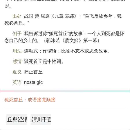
乡。
出处
战国 楚 屈原《九章 哀郢》：“鸟飞反故乡兮，狐
死必首丘。”
例子
我告诉过你“狐死首丘”的故事，一个人到死都是怀
念自己的乡土的。（郭沫若《蔡文姬》第一幕）
用法
连动式；作谓语；比喻不忘本或思念故乡。
感情
狐死首丘是中性词。
近义
归正首丘
英语
nostalgic
狐死首丘：成语接龙顺接
丘壑泾渭
渭川千亩