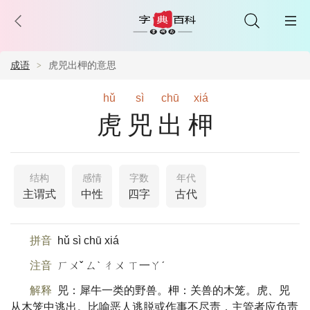
成语
虎兕出柙的意思
hǔ
sì
chū
xiá
虎兕出柙
结构
感情
字数
年代
主谓式
中性
四字
古代
拼音
hǔ sì chū xiá
注音
ㄏㄨˇ ㄙˋ ㄔㄨ ㄒ一ㄚˊ
解释
兕：犀牛一类的野兽。柙：关兽的木笼。虎、兕
从木笼中逃出。比喻恶人逃脱或作事不尽责，主管者应负责