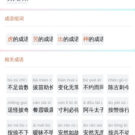
成语组词
虎
的成语
兕
的成语
出
的成语
柙
的成语
相关成语
bù zú chǐ shǔ
bá miáo zhù zhǎng
biàn huà wú cháng
bù yuē ér tóng
chén gǔ cì jīn
不足齿数
拔苗助长
变化无常
不约而同
陈古刺今
chěng guài pī qí
cān xiá xī lù
cùn lì bì dé
ā dǒu tài zǐ
àn pèi xú xín
逞怪披奇
餐霞吸露
寸利必得
阿斗太子
按辔徐行
àn nà bù xià
ài mèi bù míng
ān rán rú gù
ān rán wú yàng
àn bīng bù d
按捺不下
暧昧不明
安然如故
安然无恙
按兵不动