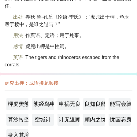
任。
出处
春秋·鲁·孔丘《论语·季氏》：“虎兕出于柙，龟玉
毁于椟中，是谁之过与？”
用法
作宾语、定语；用于处事。
感情
虎兕出柙是中性词。
英语
The tigers and rhinoceros escaped from the
corrals.
虎兕出柙：成语接龙顺接
柙虎樊熊
熊经鸟申
申祸无良
良知良能
能写会算
算沙抟空
空城计
计无返顾
顾内之忧
忧国忘身
身入其境