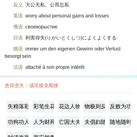
反义
大公无私、公而忘私
英语
worry about personal gains and losses
俄语
своекорыстие
日语
利害得失(りがいとくしつ)によくよくする
德语
immer um den eigenen Gewinn oder Verlust
besorgt sein
法语
attaché à son propre intérêt
患得患失：成语接龙顺接
失精落彩
彩笔生花
花边人物
物极则反
反败为功
功狗功人
人为财死，鸟为食亡
亡国大夫
夫倡妇随
随地随时