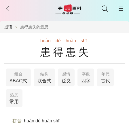
成语
患得患失的意思
huàn
dé
huàn
shī
患得患失
组合
结构
感情
字数
年代
ABAC式
联合式
贬义
四字
古代
热度
常用
拼音
huàn dé huàn shī