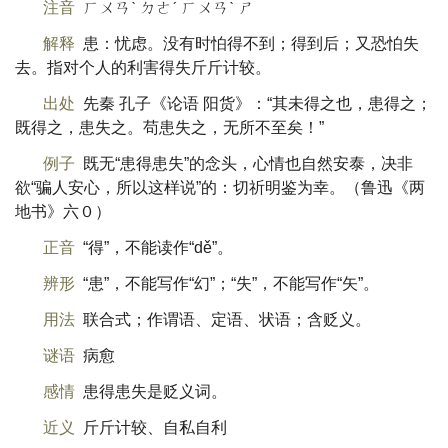
注音
ㄏㄨㄢˋ ㄉㄜˊ ㄏㄨㄢˋ ㄕ
解释
患：忧虑。没有时怕得不到；得到后；又恐怕失
去。指对个人的利害得失斤斤计较。
出处
先秦 孔子《论语 阳货》：“其未得之也，患得之；
既得之，患失之。苟患失之，无所不至矣！”
例子
既无“患得患失”的念头，心情也自然安泰，决非
欲“骗人安心，所以这样说”的：切祈明鉴为幸。（鲁迅《两
地书》六０）
正音
“得”，不能读作“dě”。
辨形
“患”，不能写作“幻”；“失”，不能写作“矢”。
用法
联合式；作谓语、定语、状语；含贬义。
谜语
病愈
感情
患得患失是贬义词。
近义
斤斤计较、自私自利