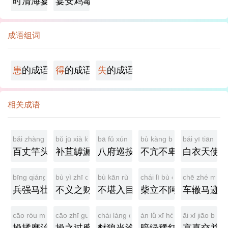
时清海宴
宴安鸩毒
成语组词
患
的成语
得
的成语
失
的成语
相关成语
bǎi zhàng gān tóu
bǔ jū xià lòu
bā fǔ xún àn
bù kàng bù bēi
bái yī tiān shǐ
百丈竿头
补苴罅漏
八府巡按
不亢不卑
白衣天使
bīng qiáng mǎ zhuàng
bù yì zhī cái
bù kān rù mù
chái lì bù ē
chē zhé mǎ jì
兵强马壮
不义之财
不堪入目
柴立不阿
车辙马迹
cāo róu mó zhì
cāo zhī guò cù
chái láng dāng tú
àn lǜ xī hóng
āi xǐ jiāo bìng