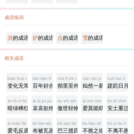
成语组词
洪
的成语
炉
的成语
点
的成语
雪
的成语
相关成语
biàn huà wú cháng
bǎi nián hǎo hé
chè lǐ zhì wài
càn rán yī xīn
cuō tuó rì yuè
变化无常
百年好合
彻里至外
灿然一新
蹉跎日月
àn lǜ xī hóng
āi āi yù jué
ào shì qīng wù
ài mò néng zhù
ān tǔ zhòng q
暗绿稀红
哀哀欲绝
傲世轻物
爱莫能助
安土重迁
ài máo fǎn qiú
bù bèi wǎ qì
bā sān lǎn sì
bù tiāo zhī zǔ
bù yí bù huì
爱毛反裘
布被瓦器
巴三揽四
不祧之祖
不夷不惠