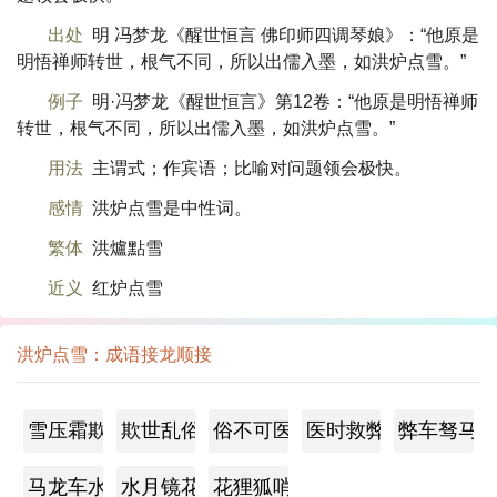
出处
明 冯梦龙《醒世恒言 佛印师四调琴娘》：“他原是
明悟禅师转世，根气不同，所以出儒入墨，如洪炉点雪。”
例子
明·冯梦龙《醒世恒言》第12卷：“他原是明悟禅师
转世，根气不同，所以出儒入墨，如洪炉点雪。”
用法
主谓式；作宾语；比喻对问题领会极快。
感情
洪炉点雪是中性词。
繁体
洪爐點雪
近义
红炉点雪
洪炉点雪：成语接龙顺接
雪压霜欺
欺世乱俗
俗不可医
医时救弊
弊车驽马
马龙车水
水月镜花
花狸狐哨