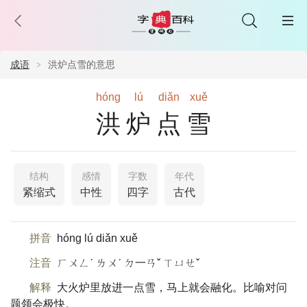
成语
洪炉点雪的意思
hóng
lú
diǎn
xuě
洪炉点雪
结构
感情
字数
年代
紧缩式
中性
四字
古代
拼音
hóng lú diǎn xuě
注音
ㄏㄨㄥˊ ㄌㄨˊ ㄉ一ㄢˇ ㄒㄩㄝˇ
解释
大火炉里放进一点雪，马上就会融化。比喻对问
题领会极快。