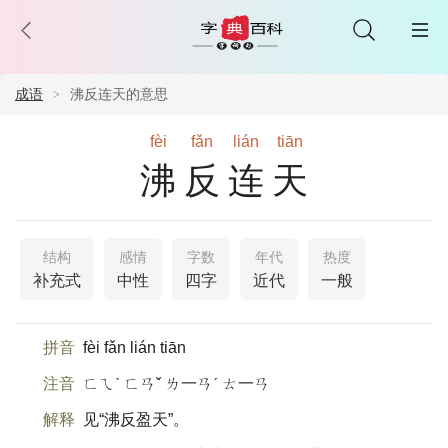
成语
沸反连天的意思
fèi
fǎn
lián
tiān
沸反连天
结构
感情
字数
年代
热度
补充式
中性
四字
近代
一般
拼音
fèi fǎn lián tiān
注音
ㄈㄟˋ ㄈㄢˇ ㄌ一ㄢˊ ㄊ一ㄢ
解释
见“沸反盈天”。