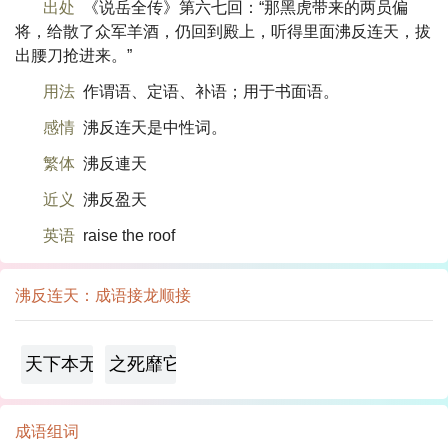
出处
《说岳全传》第六七回：“那黑虎带来的两员偏
将，给散了众军羊酒，仍回到殿上，听得里面沸反连天，拔
出腰刀抢进来。”
用法
作谓语、定语、补语；用于书面语。
感情
沸反连天是中性词。
繁体
沸反連天
近义
沸反盈天
英语
raise the roof
沸反连天：成语接龙顺接
天下本无事，庸人自扰之
之死靡它
成语组词