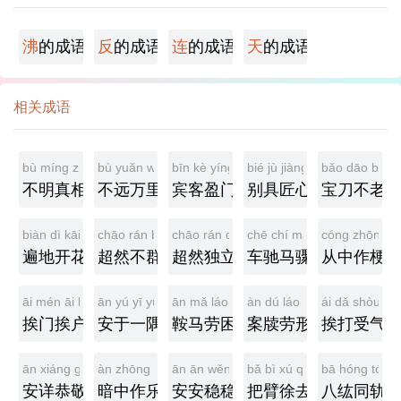
沸
的成语
反
的成语
连
的成语
天
的成语
相关成语
bù míng zhēn xiàng
bù yuǎn wàn lǐ
bīn kè yíng mén
bié jù jiàng xīn
bǎo dāo bù lǎ
不明真相
不远万里
宾客盈门
别具匠心
宝刀不老
biàn dì kāi huā
chāo rán bù qún
chāo rán dú lì
chē chí mǎ zhòu
cóng zhōng z
遍地开花
超然不群
超然独立
车驰马骤
从中作梗
āi mén āi hù
ān yú yī yú
ān mǎ láo kùn
àn dú láo xíng
ái dǎ shòu qì
挨门挨户
安于一隅
鞍马劳困
案牍劳形
挨打受气
ān xiáng gōng jìng
àn zhōng zuò lè
ān ān wěn wěn
bǎ bì xú qù
bā hóng tóng 
安详恭敬
暗中作乐
安安稳稳
把臂徐去
八纮同轨