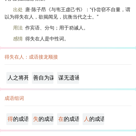
出处
唐·陈子昂《与韦王虚己书》：“仆尝窃不自量，谓
以为得失在人，欲揭闻见，抗衡当代之士。”
用法
作宾语、分句；用于劝诫人。
感情
得失在人是中性词。
得失在人：成语接龙顺接
人之将死，其言也善
善自为谋
谋无遗谞
成语组词
得
的成语
失
的成语
在
的成语
人
的成语