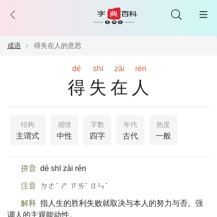
成语
得失在人的意思
dé
shī
zài
rén
得失在人
结构
感情
字数
年代
热度
主谓式
中性
四字
古代
一般
拼音
dé shī zài rén
注音
ㄉㄜˊ ㄕ ㄗㄞˋ ㄖㄣˊ
解释
指人生的胜利失败就取决与本人的努力与否。强
调人的主观能动性。