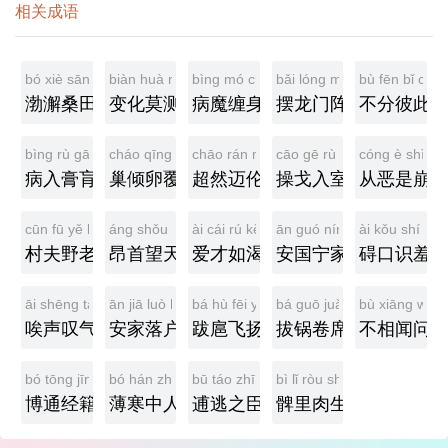
相关成语
bó xiè sāng tián
biàn huà mò cè
bìng mó chán shēn
bǎi lóng mén zhèn
bù fēn bǐ cǐ
渤澥桑田
变化莫测
病魔缠身
摆龙门阵
不分彼此
bìng rù gāo huāng
cháo qīng luǎn fù
chāo rán mài lún
cāo gē rù shì
cóng è shì bē
病入膏肓
巢倾卵覆
超然迈伦
操戈入室
从恶是崩
cūn fū yě lǎo
áng shǒu wàng tiān
ài cái rú kě
ān guó níng jiā
ài kǒu shí xiū
村夫野老
昂首望天
爱才如渴
安国宁家
碍口识羞
āi shēng tàn qì
ān jiā luò hù
bá hù fēi yáng
bá guō juǎn xí
bù xiāng wén
唉声叹气
安家落户
跋扈飞扬
拔锅卷席
不相闻问
bó tōng jīng jí
bó hán zhòng rén
bū táo zhī chén
bì lǐ ròu shēng
博通经籍
薄寒中人
逋逃之臣
髀里肉生