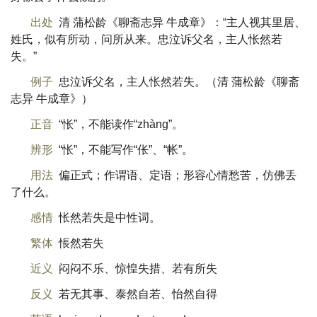
出处
清 蒲松龄《聊斋志异 牛成章》：“主人视其里居、
姓氏，似有所动，问所从来。忠泣诉父名，主人怅然若
失。”
例子
忠泣诉父名，主人怅然若失。（清 蒲松龄《聊斋
志异 牛成章》）
正音
“怅”，不能读作“zhàng”。
辨形
“怅”，不能写作“伥”、“帐”。
用法
偏正式；作谓语、定语；形容心情愁苦，仿佛丢
了什么。
感情
怅然若失是中性词。
繁体
悵然若失
近义
闷闷不乐、惊惶失措、若有所失
反义
若无其事、泰然自若、怡然自得