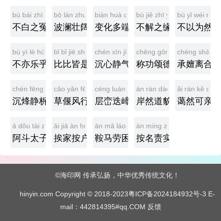
bù bái zhī yuān
bō lán zhuàng kuò
biàn huà duō duān
bù jiě zhī yuán
bù yǐ wéi rán
不白之冤
波澜壮阔
变化多端
不解之缘
不以为然
bù yì lè hū
bǐ bǐ jiē shì
chén xīn jìng qì
chēng gōng sòng dé
chéng shàn lí
不亦乐乎
比比皆是
沉心静气
称功颂德
承嬗离合
chén fēng jìng tuò
cǎo yǎn fēng xíng
céng luán dié zhàng
àn rán dào mào
ǎi rán kě qīn
沉烽静柝
草偃风行
层峦迭嶂
岸然道貌
蔼然可亲
ā dǒu tài zǐ
āi jiā àn hù
ān mǎ láo kùn
àn míng zé shí
阿斗太子
挨家按户
鞍马劳困
按名责实
©海印网 传承弘扬，中华优秀传统文化！
hinyin.com Copyright © 2018-2023
粤ICP备2024184932号-3
E-
mail：442814395#qq.COM
反馈