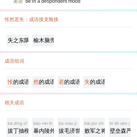
英语
be in a despondent mood
怅然若失：成语接龙顺接
失之东隅，收之桑榆
榆木脑壳
成语组词
怅
的成语
然
的成语
若
的成语
失
的成语
相关成语
bá dīng chōu xiē
bào nèi líng wài
bá máo jì shì
bài jūn zhī jiàng
bì lěi sēn yán
拔丁抽楔
暴内陵外
拔毛济世
败军之将
壁垒森严