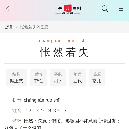
成语
怅然若失的意思
chàng
rán
ruò
shī
怅然若失
结构
感情
字数
年代
热度
偏正式
中性
四字
近代
常用
拼音
chàng rán ruò shī
注音
ㄔㄤˋ ㄖㄢˊ ㄖㄨㄛˋ ㄕ
解释
怅然：失意；懊恼。形容因不如意而心情沮丧；
好像丢了什么似的。