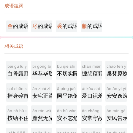
成语组词
金
的成语
尽
的成语
裘
的成语
敝
的成语
相关成语
bái gǔ lù yě
bì gōng bì jìng
bù qiē shí jì
chán mián yùn jiè
cháo fén yuán
白骨露野
毕恭毕敬
不切实际
缠绵蕴藉
巢焚原燎
cuī shēn suì shǒu
ān zhái zhèng lù
ā píng jué dǎo
ài kǒu shí xiū
ān ān yì yì
摧身碎首
安宅正路
阿平绝倒
爱口识羞
安安逸逸
àn nà bù zhù
àn rán wú guāng
ān bú wàng wēi
ān cháng shǒu gù
ān mín gào sh
按纳不住
黯然无光
安不忘危
安常守故
安民告示