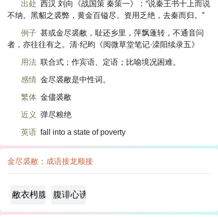
出处
西汉 刘向《战国策 秦策一》：“说秦王书十上而说
不纳。黑貂之裘弊，黄金百镒尽。资用乏绝，去秦而归。”
例子
甚或金尽裘敝，耻还乡里，萍飘蓬转，不通音问
者，亦往往有之。清·纪昀《阅微草堂笔记·滦阳续录五》
用法
联合式；作宾语、定语；比喻境况困难。
感情
金尽裘敝是中性词。
繁体
金儘裘敝
近义
弹尽粮绝
英语
fall into a state of poverty
金尽裘敝：成语接龙顺接
敝衣枵腹
腹诽心谤