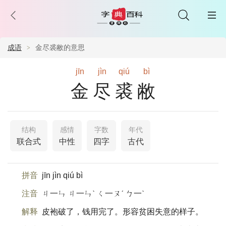
成语
金尽裘敝的意思
jīn
jìn
qiú
bì
金尽裘敝
结构
感情
字数
年代
联合式
中性
四字
古代
拼音
jīn jìn qiú bì
注音
ㄐ一ㄣ ㄐ一ㄣˋ ㄑ一ㄡˊ ㄅ一ˋ
解释
皮袍破了，钱用完了。形容贫困失意的样子。