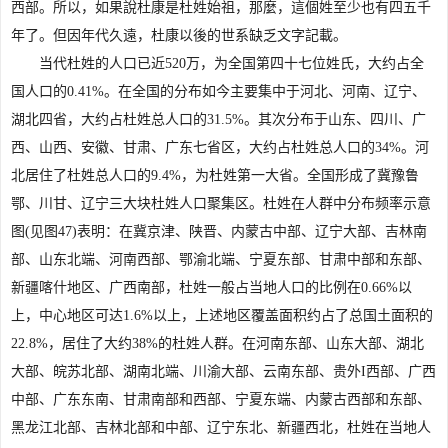
西部。所以，如果說杜康是杜姓始祖，那麼，這個姓至少也有四五千
年了。但因年代久遠，杜康以後的世系缺乏文字記載。
当代杜姓的人口已近520万，为全国第四十七位姓氏，大约占全
国人口的0.41%。在全国的分布如今主要集中于河北、河南、辽宁、
湖北四省，大约占杜姓总人口的31.5%。其次分布于山东、四川、广
西、山西、安徽、甘肃、广东七省区，大约占杜姓总人口的34%。河
北居住了杜姓总人口的9.4%，为杜姓第一大省。全国形成了冀豫鲁
鄂、川甘、辽宁三大块杜姓人口聚集区。杜姓在人群中分布频率示意
图(见图47)表明：在冀京津、陕晋、内蒙古中部、辽宁大部、吉林南
部、山东北端、河南西部、鄂渝北端、宁夏东部、甘肃中部和东部、
新疆喀什地区、广西南部，杜姓一般占当地人口的比例在0.66%以
上，中心地区可达1.6%以上，上述地区覆盖面积约占了总国土面积的
22.8%，居住了大约38%的杜姓人群。在河南东部、山东大部、湖北
大部、皖苏北部、湖南北端、川渝大部、云南东部、贵外I西部、广西
中部、广东东南、甘肃南部和西部、宁夏东端、内蒙古西部和东部、
黑龙江北部、吉林北部和中部、辽宁东北、新疆西北，杜姓在当地人