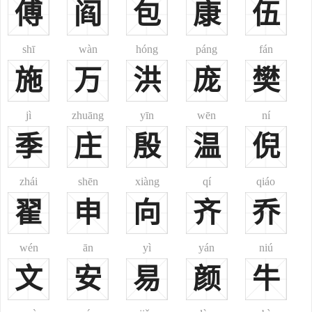
傅
阎
包
康
伍
8、或为裕固族之杜曼氏所改，取其首音谐“杜”以为单姓。
9、回族之杜姓，或为杨姓所改。清代回民起义领袖杜文秀，本
姓杨，过继给其姨母杜氏，遂更名杜文秀。
shī
wàn
hóng
páng
fán
10、土族有“什东加”氏，方音有别，故或作“什杜加”，意为有羊
施
万
洪
庞
樊
圈的人。因其养羊著称，遂以什杜加为姓。后改单姓“杜”，盖取“什杜
加”之第二音节谐杜(或‘东’)而为姓。注(5)——(10)见《中国人的姓
jì
zhuāng
yīn
wēn
ní
名》。
季
庄
殷
温
倪
二、
杜
tú
历史上罕见姓氏。《姓氏词典》引《康熙字典》收载并注此音。
又注：“春秋时晋有杜蒯。”(按：杜蒯，当即“屠蒯”，又作“杜蒉”。)一
zhái
shēn
xiàng
qí
qiáo
音dǔ，又音dù，皆为姓。
翟
申
向
齐
乔
三、
杜
dǔ
极罕见姓氏。《汉语大字典》收载并注此音。其注引《集韵》
wén
ān
yì
yán
niú
云：“杜，姓也。楚有杜敖。”
文
安
易
颜
牛
四、
杜
杜姓分布：分布很广，约占全国汉族人口0.4%，为中国人口最多