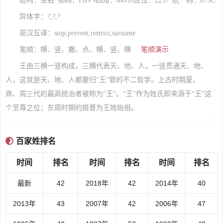
结构：左右
郑码：FBVV
四角：44910
区位：2237
统一码：675C
异体字：?,?,?
英汉互译：stop,prevent,restrict,surname
笔顺：横、竖、撇、点、横、竖、横
笔顺演示
王由三横一竖构成，三横代表天、地、人，一竖贯通天、地、
人，这就是天、地、人都要归“王”管的不二哲学。上古时期夏、
商、周三代的最高统治者被称为“王”。“王”作为姓氏即来源于“王”这
个至尊之位；东周时期的姬晋为王姓始祖。
百家姓排名
时间
排名
时间
排名
时间
排名
最新
42
2018年
42
2014年
40
2013年
43
2007年
42
2006年
47