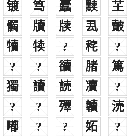
镀
笃
蠹
黩
芏
其他：
台湾杜姓在日本占领台湾时期曾被迫改用森、森山等日本姓，
1945年台湾光复后，仍恢复杜姓
髑
牘
牍
厾
皾
五、
杜
综合：见《集韵》。楚有杜熬。
犢
犊
?
秺
?
六、
杜
综合：见《类篇》。晋有杜蒯。
?
?
豄
䐗
篤
历史名人
獨
讀
読
凟
?
杜姓古代名人
杜康相传为我国历史上最早酿酒的人，创造了用黏性高粱为原料
?
?
殬
韥
涜
制成清酒的方法，被后人尊崇为酒圣
杜伯西周，为西周初杜地的领主，为杜姓始祖之一。
杜宇周朝，传说中的古蜀国国王。周代末年，七国称王，杜宇始
嘟
?
?
妬
?
称帝于蜀，号曰望帝。
杜仓战国，中国战国时期秦国的相国