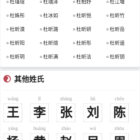
杜瑾瑄
杜瑞泽
杜柏妤
杜江堰
安、黄、寿等二百五十七州。唐武德五年（622年）撤酂州，以阴
城、谷城二县来属于。唐武德七年（624年）罢行台为都督府，督
杜姝彤
杜冰如
杜昕悦
杜昕竹
襄、邓、唐、均、淅、重七州。唐贞观元年（627年）废重州，以荆
山县来属于。唐贞观六年（632年）废都督府。唐贞观八年（634年）
杜昕漠
杜昕潞
杜昕妍
杜昕岳
废鄀州，以率道、乐乡二县来属于。又撤常平入襄阳，撤阴城入谷
杜昕阳
杜昕煊
杜昕彤
杜昕遥
城，撤南津入义清，撤汉南入率道。唐天宝元年（742年）改为襄阳
郡。唐天宝十四年（755年）置防御使。唐乾元元年（874年）复为襄
杜昕玥
杜昕满
杜昕洁
杜昕钥
州。唐上元二年（675年）置襄州节度使，领襄、邓、均、房、金、
商等州，自后为山南东道节度使治所；辖领襄阳、邓城、谷城、义
其他姓氏
清、南漳、乐乡诸县。以后襄阳为历朝郡、州、道、府之治所。
杜姓濮阳郡
wáng
lǐ
zhāng
liú
chén
濮阳古为帝丘；春秋时期卫国轩都，因地在濮水之北，故名，地
在今河南省濮阳西南，古黄河南岸。秦、汉之际为濮阳县，属东郡，
王
李
张
刘
陈
其时辖地在今河南省濮阳县。汉、魏时期为东郡治所。晋朝时期改东
郡置国，西晋末期改郡，并分济阴郡之一部分给濮阳郡，治所均在古
yáng
huáng
zhào
wú
zhōu
濮阳。北魏时期移濮阳郡治所于鄄城(今山东省鄄城北)。隋朝时期改