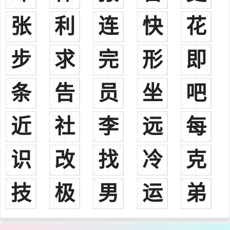
父。
张
利
连
快
花
杜暹唐朝（678－740），濮州濮阳人。唐朝宰相。尚书右丞相。
谥号贞肃，改贞孝。
步
求
完
形
即
南岳怀让唐朝（677－744），金州人。唐代高僧，俗姓杜，禅宗
六祖惠能弟子，后弘法于南岳福严寺，六祖下弘传最盛的两大法嗣之
一，其后出临济、沩仰二大宗支。
条
告
员
坐
吧
杜鸿渐唐朝（709－769），濮州濮阳人。唐朝宰相，礼部尚书杜
暹族子。封卫国公。追赠太尉，谥号文宪。
近
社
李
远
每
杜甫唐朝（712－770），河南巩县人。唐代伟大的现实主义诗
人，与李白合称“李杜”。杜甫在中国古典诗歌中的影响非常深远，被
识
改
找
冷
克
后人称为“诗圣”，他的诗被称为“诗史”。后世称其杜拾遗、杜工部，
也称他杜少陵、杜草堂。
技
极
男
运
弟
杜佑唐朝（735－812），京兆万年人。唐朝宰相、政治家、史学
家。赠太傅，谥号安简。他曾以三十六年的功力博览古今典籍和历代
名贤论议，考溯各种典章制度的源流，撰成二百卷的巨著《通典》，
为典章制度专史的先河。