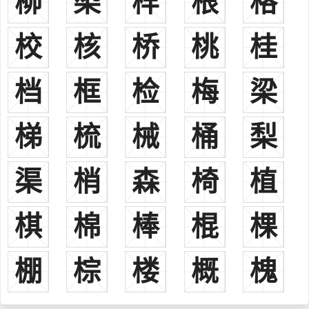
柳
染
样
根
格
固齐名。
校
核
桥
桃
桂
杜密东汉（？－169），颍川阳城人。东汉大臣。在任太山太
守、北海相时，以惩治为恶的宦官子弟而闻名，后官至太仆，被太学
生称为“天下良辅”。
档
框
检
梅
梁
杜畿三国（163－224），京兆杜陵人。三国时曹魏名臣，为西汉
御史大夫杜延年的后代，官至尚书仆射，封丰乐亭侯。
梯
梳
械
桶
梨
杜恕三国（198－252），京兆杜陵人。杜畿之子，三国时曹魏名
臣、学者，著有《体论》八篇，《兴性论》一篇。
渠
梢
森
椅
植
杜预西晋（222－285），京兆杜陵人。杜恕之子，西晋著名政治
家、军事家和学者，灭吴统一战争的统帅之一。
杜夔三国，河南人。三国曹魏时期著名音乐家，他长期总管歌舞
棋
棉
棒
棍
棵
音乐，精心研究，以通晓音乐称于世。
杜育西晋（？－311），襄城邓陵人，杜袭之孙。杜育是中国茶
棚
棕
楼
概
槐
史上最早的茶学专家，他同时也是西晋二十四人文学集团中的一员。
杜之伟南朝（508—559），吴郡钱塘人。南朝撰梁史。通直散骑
常侍。