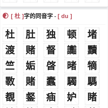
氏后均有改姓杜氏者。今满族姓。
7、达斡尔族德贡氏、达力德尔氏，汉姓均为杜。
[ 杜 ]
[ du ]
字的同音字 -
8、鄂伦春族杜宁肯氏汉姓为杜。
9、鄂温克族杜拉尔氏汉姓为杜。
10、土族什杜加氏后改为杜氏。
杜
肚
独
顿
堵
11、原居于内蒙古卓索图盟和乌讷恩素珠克图盟北路旧土尔扈特
旗(今新疆西北部)之蒙古人有杜氏今蒙古族姓。
渡
赌
督
讟
黷
12、裕固族杜曼氏汉姓为杜。
13、四川阿坝藏族初贴多、初白大两
竺
姤
晵
暏
㹍
杜姓名人：
杜邺、汉时内黄人，凉州剌史。杜甫、唐时襄阳人，居杜陵，历
官右拾遗、华州司功参军，后弃官客秦州，大诗人，著有《杜工部
斁
賭
蠧
䮷
騳
集》。
郡望：京兆、汉阳、南阳。
覩
錖
㾄
妒
睹
变化：北周大将军、夏州总管赫连达，勃勃之后，曾祖库多汗，
因避难曾改姓杜，太祖时达为济州刺史，诏复姓赫连氏。