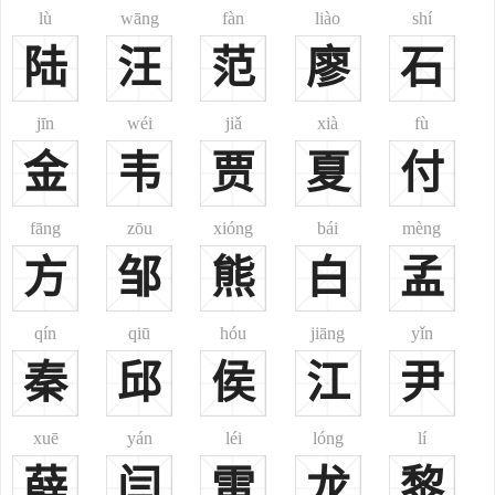
继美堂：继承先人杜甫字子美遗志之意。
lù
wāng
fàn
liào
shí
亦政堂：清朝乾隆年间，内阁学士刘墉任左都御史一职监理河道
陆
汪
范
廖
石
时居住在郑集杜氏宗祠内，有感其族忠烈坚贞气节，亲笔题赠“亦政
堂”匾额一个，后悬于客厅正中，轰动乡里。惜文革时 流落民间，不
jīn
wéi
jiǎ
xià
fù
知所踪。
金
韦
贾
夏
付
忠厚堂：
务本堂：君子务本，本立而道生。崇尚耕读传家。
一、
杜
dù
fāng
zōu
xióng
bái
mèng
现行常见姓氏。今北京，天津，河北之尚义、魏县，山东之龙
方
邹
熊
白
孟
口、平邑，内蒙古之乌海，湖北之监利，山西之太原，云南之陇川、
泸水，四川之合江等地均有分布。汉、满、回、鲜、白、壮、京、
qín
qiū
hóu
jiāng
yǐn
彝、土、水、土家、布依、达斡尔、鄂温克、鄂伦春、裕固等多个民
秦
邱
侯
江
尹
族有此姓。《郑通志》、《清通志》之《氏族略》亦俱收载。其源不
一：
xuē
yán
léi
lóng
lí
1、郑樵注云：“亦曰唐杜氏。祁姓，帝尧之后，建国于刘，为陶
薛
闫
雷
龙
黎
唐氏。裔孙刘累，以能扰龙事孔甲，故在夏为御龙氏；在商为豕韦