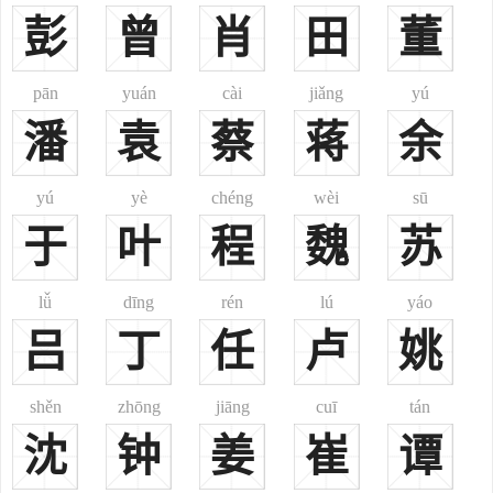
在秦昭襄王四十四年(戊戌，公元前263年)进攻韩国克取了南阳，使韩
彭
曾
肖
田
董
国本土与上党郡被分隔。两汉之际，南阳郡辖二十六个县，其时辖地
在今河南熊耳山以南叶县内乡之间和湖北省大洪山以北应山郧县之间
pān
yuán
cài
jiǎng
yú
的大部分地区，后逐渐缩小。隋朝开皇三年(癸卯，公元583年)被废
潘
袁
蔡
蒋
余
黜，隋大业三年(丁卯，公元607年)复置。唐朝初期又被废黜，唐天宝
初年(壬午，公元742年)曾改邓州南阳郡为良穰县(今河南邓县)治所。
元、明、清诸朝，南阳府治皆在南阳，即汉朝的宛县、今河南省南阳
yú
yè
chéng
wèi
sū
市。
于
叶
程
魏
苏
京兆堂：以望立堂。
襄阳堂：以望立堂。
lǚ
dīng
rén
lú
yáo
濮阳堂：以望立堂。
吕
丁
任
卢
姚
汉阳堂：以望立堂。
南阳堂：以望立堂。
shěn
zhōng
jiāng
cuī
tán
诗圣堂：唐朝大诗人杜甫自号“少陵野老”，历史上称他为“诗
圣”。
沈
钟
姜
崔
谭
少陵堂：同诗圣堂。