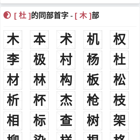
杜周西汉，南阳杜衍人。御史大夫中丞，赐谥曰荒侯.西汉著名酷
[ 杜 ]
[ 木 ]
的同部首字 -
部
吏，以执法严刻著称。
杜延年西汉，南阳杜衍人。西汉大臣，御史大夫杜周少子，麒麟
阁十一功臣之一，御史大夫建平侯。谥号敬侯。
木
本
术
机
权
杜子春西汉（前30－58），河南缑氏人。西汉末年著名经学家。
杜度东汉，京兆杜陵人。即杜操，魏晋人因避魏武帝曹操名讳，
李
极
村
杨
杜
改称杜度。东汉著名书法家，杜度以善章草著名。崔瑗、崔寔父子学
杜度书，后人并称为“崔、杜”，为张芝师。
材
林
构
板
松
杜诗东汉（？－38），河内汲县人。东汉官员及发明家。曾创造
水排，以水为动力铸造农具，比欧洲同类产品早了1100年，又兴修水
利，发展农业生产，因此被当地尊称为“杜母”。
析
杯
杰
枪
枝
杜林东汉（？－47），扶风茂陵人。东汉大臣、学者。杜林在汉
光武帝时曾官侍御史，仕至大司空，称为任职相。在学术方面因博洽
相
标
查
树
架
多闻，被誉为通儒，后世之人称其为“小学之宗”。
杜乔东汉（？—147），河内林虑人。东汉时期名臣，太子太
傅，光禄勋官至太尉。杜乔忠以直言，德以辅政，为当世良臣，与李