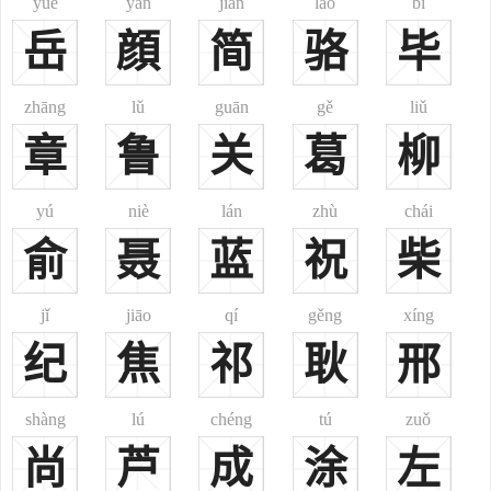
yuè
yán
jiǎn
lào
bì
一百个姓之一。尤以辽宁、四川、河南、山东、河北、甘肃、吉林等
岳
顔
简
骆
毕
省多此姓，上述8省杜姓约占全国汉族杜姓人口55%。
杜姓起源：
1、系自祁姓。帝尧之后建国于刘。为陶唐氏。裔孙刘累以能扰
zhāng
lǔ
guān
gě
liǔ
龙事孔甲，夏时赐姓为御龙氏，封其子孙于唐(故城在今山西翼城
章
鲁
关
葛
柳
南)。夏、商时一直为诸侯，至周武王时唐作乱，周成王灭之，封其弟
太叔虞于唐，更迁唐之子孙于杜城(故城在今陕西长安东南，故杜陵县
yú
niè
lán
zhù
chái
地)。是为杜伯。周宣王灭其国，以杜伯为大夫，无罪被杀，子孙出奔
俞
聂
蓝
祝
柴
诸国。留居杜城者为杜氏。
2、相传黄帝时杜康善造酒，见《世本》。故周前已有杜氏。一
jǐ
jiāo
qí
gěng
xíng
说，杜康系周时人。
3、北魏时改代北独孤浑氏为杜氏，见《魏书·官氏志》。
纪
焦
祁
耿
邢
4、金时女真人徒单氏汉姓为杜。
5、明时云南云南县品甸(在今云南祥云境)土千长为杜氏，系白
shàng
lú
chéng
tú
zuǒ
族。今白族姓。
尚
芦
成
涂
左
6、清满洲人姓，世居沈阳。又，清满洲八旗姓都善氏、图克坦