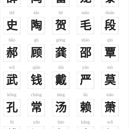
氏；在周为唐杜氏。成王灭唐而封叔虞，乃迁唐氏于杜，是为杜伯。
至宣王，灭其国，以为大夫。杜伯无罪被杀，子孙分适诸侯，居杜城
shǐ
táo
hè
máo
duàn
者为杜氏。在鲁有杜洩，避季平子之难奔于楚，生大夫绰。”
史
陶
贺
毛
段
2、又云：“后魏有独孤浑氏，改为杜氏，实虏姓之杜也。”
3、《姓氏考略》注引《世本》云：“‘杜康作酒。’(注)：‘黄帝时
hǎo
gù
gōng
shào
qín
人。’”则杜康当为杜姓之始。
郝
顾
龚
邵
覃
4、为清代满族姓氏所改。满族之都勒氏、都善氏、图克坦氏等
或改为单字姓“杜”。见《满族姓氏录》。
5、为达斡尔族姓氏所改。或为德贡氏所改，盖取其首音谐以音
wǔ
qián
dài
yán
mò
近似之“杜”而为单姓。系出敖拉“哈拉”。或为德都尔“哈拉”所改，亦
武
钱
戴
严
莫
取其首音谐以音近似之“杜”而为单姓。或为达力德索氏所改，取其首
音谐“杜”而为。
kǒng
cháng
tāng
lài
xiāo
6、或为鄂温克族之杜拉尔“嘎拉”(按：即“哈拉”)所改。盖取其首
孔
常
汤
赖
萧
音谐“杜”而为单姓。
7、或为鄂伦春族之杜宁肯“哈拉”所改，取其哈拉之首音谐“杜”而
fù
yán
bāo
kāng
wǔ
为单姓。