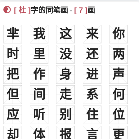
杜稜南朝（？－580），南朝钱塘人。南朝梁国御史中丞秘书
[ 杜 ]
[ 7 ]
字的同笔画 -
画
监。
杜伏威隋末（598－624），齐州章丘人。隋末农民起义首领。
芈
我
这
来
你
杜顺唐朝（557－640），京兆万年人。唐朝高僧，为华严宗初
祖。十八岁出家，法号法顺，师事因圣寺之僧珍，受习定业，后住于
时
里
没
还
两
终南山，宣扬华严教纲。后人尊为华严宗第一祖，世称文殊化身、帝
心尊者、炖煌菩萨。
杜如晦唐朝（585－630），京兆杜陵人。唐朝宰相、著名政治
把
作
身
进
声
家，唐太宗时期与房玄龄共掌朝政，曾订定各种典意制度，时人合称
“房杜”。
但
间
走
系
何
杜淹唐朝（？—628），京兆杜陵人。唐朝宰相。尚书右仆射。
北周豫州刺史杜业孙、河内太守杜征之子。
应
听
别
住
位
杜正伦唐朝（575-658），相州洹水人。唐朝宰相。封襄阳县公。
杜景俭唐朝（？－700），冀州武邑人。唐朝宰相。殿中侍御
史。益州录事参军。
却
体
报
言
更
杜审言唐朝（645－708），襄州襄阳人。唐代著名诗人，杜甫祖