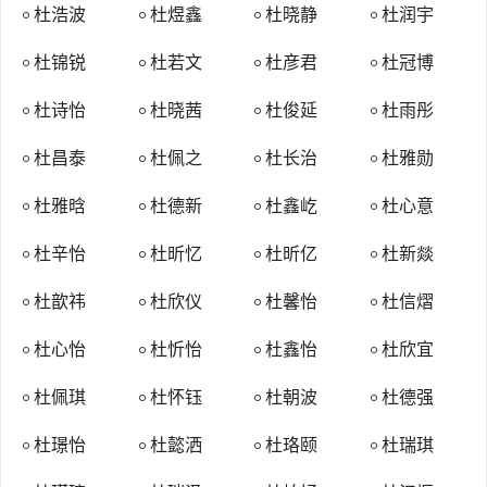
以雍州为京兆府，置京兆尹。以上称京兆者，均指京师及其附近地
杜浩波
杜煜鑫
杜晓静
杜润宇
区。隋、唐两朝均设京兆尹(郡、府)或雍州，作为郡级建制以统长
杜锦锐
杜若文
杜彦君
杜冠博
安、大兴（唐改为万年）等二十余县。唐朝以后，长安城不复为都，
发展受到一定影响，但仍不失为一个重要的地方性都会。金、元两朝
杜诗怡
杜晓茜
杜俊延
杜雨彤
在陕西置京兆府（路），此“京兆”与建都之地无关，其时辖地在今陕
杜昌泰
杜佩之
杜长治
杜雅勋
西秦岭以北、西安市以东、渭河以南、华阴以西一带地区。北洋政府
改顺天府为京兆地方，府尹为京兆尹，符合金朝以前“京兆”之意。民
杜雅晗
杜德新
杜鑫屹
杜心意
国政府成立时废黜“京兆”之称。
杜姓襄阳郡
杜辛怡
杜昕忆
杜昕亿
杜新燚
东汉建安十三年（198年）分南郡、南阳两郡各一部份置襄阳
杜歆祎
杜欣仪
杜馨怡
杜信熠
郡，治所在襄阳（今湖北襄阳市襄城区），其时辖地在今湖北省襄阳
市、南漳县、宜城县、当阳县、远安县等一带，治所在襄阳（今湖北
杜心怡
杜忻怡
杜鑫怡
杜欣宜
襄阳市襄城区）。晋朝时期入为荆州治所。南北朝时期梁国置为南雍
杜佩琪
杜怀钰
杜朝波
杜德强
州，西魏改为襄州。隋朝时期改为襄阳郡。唐武德四年（621年），
唐高祖李渊平定王世充后，改为襄州，因原隋朝旧名而领襄阳、安
杜璟怡
杜懿洒
杜珞颐
杜瑞琪
养、汉南、义清、南漳、常平六县。州置山南道行台，统交、广、