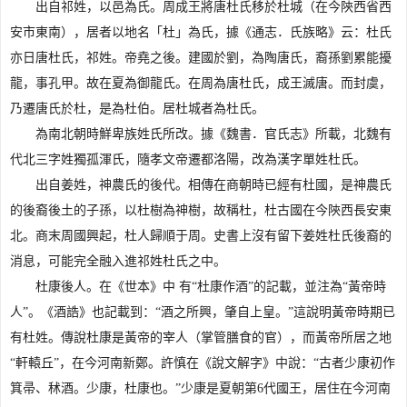
出自祁姓，以邑為氏。周成王將唐杜氏移於杜城（在今陝西省西
安市東南），居者以地名「杜」為氏，據《通志．氏族略》云：杜氏
亦日唐杜氏，祁姓。帝堯之後。建國於劉，為陶唐氏，裔孫劉累能擾
龍，事孔甲。故在夏為御龍氏。在周為唐杜氏，成王滅唐。而封虞，
乃遷唐氏於杜，是為杜伯。居杜城者為杜氏。
為南北朝時鮮卑族姓氏所改。據《魏書．官氏志》所載，北魏有
代北三字姓獨孤渾氏，隨孝文帝遷都洛陽，改為漢字單姓杜氏。
出自姜姓，神農氏的後代。相傳在商朝時已經有杜國，是神農氏
的後裔後土的子孫，以杜樹為神樹，故稱杜，杜古國在今陝西長安東
北。商末周國興起，杜人歸順于周。史書上沒有留下姜姓杜氏後裔的
消息，可能完全融入進祁姓杜氏之中。
杜康後人。在《世本》中 有“杜康作酒”的記載，並注為“黃帝時
人”。《酒誥》也記載到：“酒之所興，肇自上皇。”這說明黃帝時期已
有杜姓。傳說杜康是黃帝的宰人（掌管膳食的官），而黃帝所居之地
“軒轅丘”，在今河南新鄭。許慎在《說文解字》中說：“古者少康初作
箕帚、秫酒。少康，杜康也。”少康是夏朝第6代國王，居住在今河南