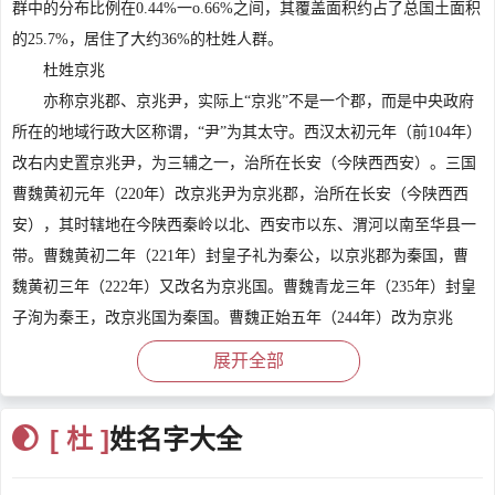
群中的分布比例在0.44%一o.66%之间，其覆盖面积约占了总国土面积
的25.7%，居住了大约36%的杜姓人群。
杜姓京兆
亦称京兆郡、京兆尹，实际上“京兆”不是一个郡，而是中央政府
所在的地域行政大区称谓，“尹”为其太守。西汉太初元年（前104年）
改右内史置京兆尹，为三辅之一，治所在长安（今陕西西安）。三国
曹魏黄初元年（220年）改京兆尹为京兆郡，治所在长安（今陕西西
安），其时辖地在今陕西秦岭以北、西安市以东、渭河以南至华县一
带。曹魏黄初二年（221年）封皇子礼为秦公，以京兆郡为秦国，曹
魏黄初三年（222年）又改名为京兆国。曹魏青龙三年（235年）封皇
子洵为秦王，改京兆国为秦国。曹魏正始五年（244年）改为京兆
郡，今西安，下属五县，除周至、户县外，均在辖区内。西晋时仍置
展开全部
京兆郡于长安，辖区较三国魏时缩小。十六国至南北朝时期前赵、前
秦和后秦、西魏、北周相继建都长安（后秦称常安），均在此设置京
[ 杜 ]
姓名字大全
兆郡（或尹）。隋、唐两朝均都长安，另建新城。隋朝时期称大兴
城。唐永徽四年（653年）改名长安城，在长安城周围的京畿地区，