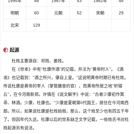
1995年
48
1987年
53
1982年
48
明朝
60
元朝
52
宋朝
29
北宋
129
内容来源于:www.522266.xyz
起源
杜姓主要源自：祁姓、姜姓。
在《世本》中有“杜康作酒”的记载，并注为“黄帝时人”。《酒
诰》也记载到：“酒之所兴，肇自上皇。”这说明黄帝时期已有杜姓。
传说杜康是黄帝的宰人（掌管膳食的官），而黄帝所居之地“轩辕
丘”，在今河南新郑。许慎在《说文解字》中说：“古者少康初作箕
帚、秫酒。少康，杜康也。”少康是夏朝第6代国王，居住在今河南西
部。所以，如果说杜康是杜姓始祖，那么，这个姓至少也有四五千年
了。但因年代久远，杜康以后的世系缺乏文字记载，一些姓氏书对杜
姓起源另有说法。