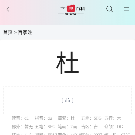
首页
>
百家姓
杜
[ dù ]
读音：dù
拼音：du
简繁：杜
五笔：SFG
五行：木
部外：暂无
五笔：SFG
笔画：7画
吉凶：吉
仓颉：DG